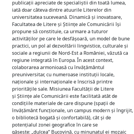
publicaţii apreciate de specialiştii din toată lumea,
iată doar câteva dintre atuurile Literelor din
universitatea suceveană. Dinamică şi inovatoare,
Facultatea de Litere şi
Ş
tiinţe ale Comunicării îşi
propune să constituie, ca urmare a tuturor
activităţilor pe care le desfăşoară, un model de bune
practici, un pol al dezvoltării lingvistice, culturale şi
sociale a regiunii de Nord-Est a României, văzută ca
regiune integrată în Europa.
Î
n acest context,
colaborarea armonioasă cu învăţământul
preuniversitar, cu numeroase instituţii locale,
naţionale şi internaţionale e înscrisă printre
priorităţile sale. Misiunea Facultăţii de Litere
şi
Ş
tiinţe ale Comunicării este facilitată atât de
condiţiile materiale de care dispune (spaţii de
învăţământ funcţionale, un campus modern şi îngrijit,
o bibliotecă bogată şi confortabilă), cât şi de
potenţialul zonei geografice în care se
găseşte:
„
dulcea” Bucovină, cu minunatul ei mozaic