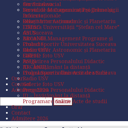
din Suceava
Serviciul social
Biroul de Management Programe și
Serviciul de Comunicaţii şi Tehnologii
Proiecte
Informaţionale
Observator Astronomic și Planetariu
Relaţii Internaţionale
FIRESC
Editura Universităţii “Ştefan cel Mare”
ASUS
din Suceava
ARCANUL
Biroul de Management Programe și
Clubul Sportiv Universitatea Suceava
Proiecte
Radio USV
Observator Astronomic și Planetariu
Galerie foto USV
FIRESC
Pregatirea Personalului Didactic
ASUS
ID – Învățământ la distanță
ARCANUL
Programare online Acte de studii
Clubul Sportiv Universitatea Suceava
Orar
Radio USV
Contact
Galerie foto USV
Admitere 2026
Pregatirea Personalului Didactic
ID – Învățământ la distanță
Programare online Acte de studii
Orar
Contact
Admitere 2026