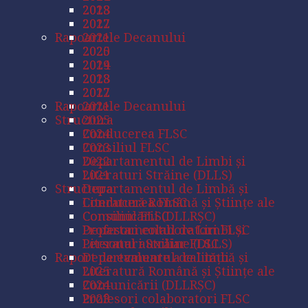
2018
2023
2017
2022
Rapoartele Decanului
2021
2025
2020
2024
2019
2023
2018
2022
2017
Rapoartele Decanului
2021
Structura
2025
Conducerea FLSC
2024
Consiliul FLSC
2023
Departamentul de Limbi și
2022
Literaturi Străine (DLLS)
2021
Structura
Departamentul de Limbă și
Literatură Română și Științe ale
Conducerea FLSC
Comunicării (DLLRȘC)
Consiliul FLSC
Profesori colaboratori FLSC
Departamentul de Limbi și
Personal auxiliar FLSC
Literaturi Străine (DLLS)
Raport de evaluare a calității
Departamentul de Limbă și
2025
Literatură Română și Științe ale
2024
Comunicării (DLLRȘC)
2023
Profesori colaboratori FLSC