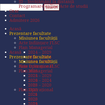
ID – Învățământ la distanță
Programare online Acte de studii
Orar
Contact
Admitere 2026
Acasă
Prezentare facultate
Misiunea facultății
Acte înființare FLSC
Plan Managerial
Acasă
2024 – 2029
Prezentare facultate
2020 – 2024
Misiunea facultății
2016 – 2020
Plan Operațional
Acte înființare FLSC
Plan Managerial
2026
2025
2024 – 2029
2024
2020 – 2024
2023
2016 – 2020
Plan Operațional
2022
2021
2026
2020
2025
2019
2024