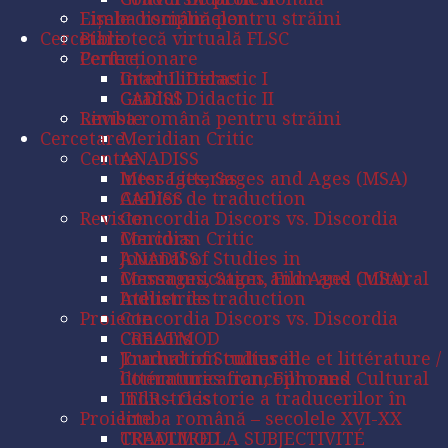
Limba română pentru străini
Fișele disciplinelor
Cercetare
Bibliotecă virtuală FLSC
Centre
Perfecționare
Inter Litteras
Gradul Didactic I
CADISS
Gradul Didactic II
Reviste
Limba română pentru străini
Cercetare
Meridian Critic
Centre
ANADISS
Messages, Sages and Ages (MSA)
Inter Litteras
Atelier de traduction
CADISS
Reviste
Concordia Discors vs. Discordia
Concors
Meridian Critic
Journal of Studies in
ANADISS
Communication, Film and Cultural
Messages, Sages and Ages (MSA)
Industries
Atelier de traduction
Proiecte
Concordia Discors vs. Discordia
CREATMOD
Concors
Traduction culturelle et littérature /
Journal of Studies in
littératures francophones
Communication, Film and Cultural
ITLR – O istorie a traducerilor în
Industries
Proiecte
limba română – secolele XVI-XX
TRADUIRE LA SUBJECTIVITÉ
CREATMOD