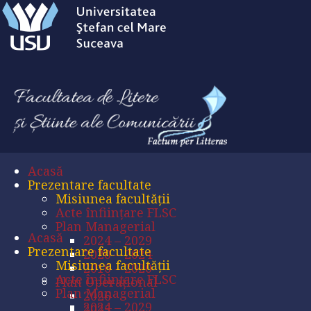
Acasă
Prezentare facultate
Misiunea facultății
Acte înființare FLSC
Plan Managerial
Acasă
2024 – 2029
Prezentare facultate
2020 – 2024
Misiunea facultății
2016 – 2020
Acte înființare FLSC
Plan Operațional
Plan Managerial
2026
2024 – 2029
2025