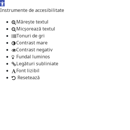
Deschide bara de unelte
Instrumente de accesibilitate
Mărește textul
Micșorează textul
Tonuri de gri
Contrast mare
Contrast negativ
Fundal luminos
Legături subliniate
Font lizibil
Resetează