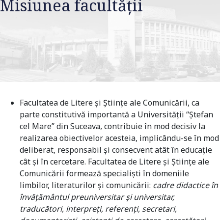
Misiunea facultății
Facultatea de Litere şi
Ş
tiinţe ale Comunicării, ca
parte constitutivă importantă a Universităţii “
Ş
tefan
cel Mare” din Suceava, contribuie în mod decisiv la
realizarea obiectivelor acesteia, implicându-se în mod
deliberat, responsabil şi consecvent atât în educaţie
cât şi în cercetare. Facultatea de Litere şi
Ş
tiinţe ale
Comunicării formează specialişti în domeniile
limbilor, literaturilor şi comunicării:
cadre didactice în
învăţământul preuniversitar şi universitar,
traducători, interpreţi, referenţi, secretari,