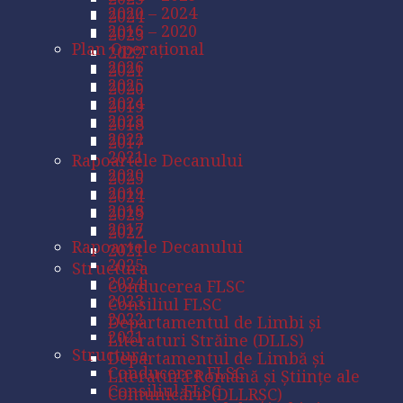
2020 – 2024
2024
2016 – 2020
2023
Plan Operațional
2022
2026
2021
2025
2020
2024
2019
2023
2018
2022
2017
2021
Rapoartele Decanului
2020
2025
2019
2024
2018
2023
2017
2022
Rapoartele Decanului
2021
2025
Structura
2024
Conducerea FLSC
2023
Consiliul FLSC
2022
Departamentul de Limbi și
2021
Literaturi Străine (DLLS)
Structura
Departamentul de Limbă și
Conducerea FLSC
Literatură Română și Științe ale
Consiliul FLSC
Comunicării (DLLRȘC)