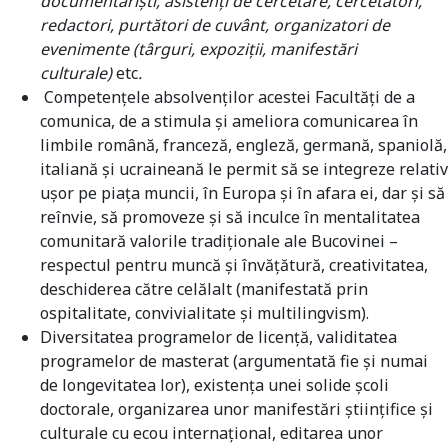
documentarişti, asistenţi de cercetare, cercetători,
redactori, purtători de cuvânt, organizatori de
evenimente (târguri, expoziţii, manifestări
culturale)
etc
.
Competenţele absolvenţilor acestei Facultăţi de a
comunica, de a stimula şi ameliora comunicarea în
limbile română, franceză, engleză, germană, spaniolă,
italiană şi ucraineană le permit să se integreze relativ
uşor pe piaţa muncii, în Europa şi în afara ei, dar şi să
reînvie, să promoveze şi să inculce în mentalitatea
comunitară valorile tradiţionale ale Bucovinei –
respectul pentru muncă şi învăţătură, creativitatea,
deschiderea către celălalt (manifestată prin
ospitalitate, convivialitate și multilingvism).
Diversitatea programelor de licenţă, validitatea
programelor de masterat (argumentată fie şi numai
de longevitatea lor), existenţa unei solide şcoli
doctorale, organizarea unor manifestări ştiinţifice şi
culturale cu ecou internaţional, editarea unor